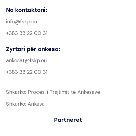
Na kontaktoni:
info@fskp.eu
+383 38 22 00 31
Zyrtari për ankesa:
ankesat@fskp.eu
+383 38 22 00 31
Shkarko: Procesi i Trajtimit të Ankesave
Shkarko: Ankesa
Partneret