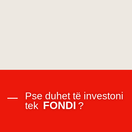
Pse duhet të investoni
FONDI
tek
?