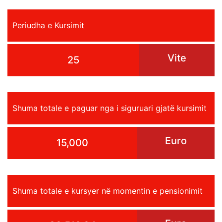
Periudha e Kursimit
Vite
25
Shuma totale e paguar nga i siguruari gjatë kursimit
Euro
15,000
Shuma totale e kursyer në momentin e pensionimit