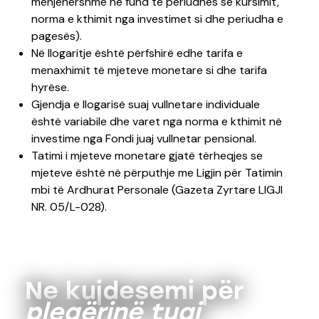
menjëhershme në fund të periudhës së kursimit,
norma e kthimit nga investimet si dhe periudha e
pagesës).
Në llogaritje është përfshirë edhe tarifa e
menaxhimit të mjeteve monetare si dhe tarifa
hyrëse.
Gjendja e llogarisë suaj vullnetare individuale
është variabile dhe varet nga norma e kthimit në
investime nga Fondi juaj vullnetar pensional.
Tatimi i mjeteve monetare gjatë tërheqjes se
mjeteve është në përputhje me Ligjin për Tatimin
mbi të Ardhurat Personale (Gazeta Zyrtare LIGJI
NR. 05/L-028).
Ne kujdesemi për
pleqërinë tuaj