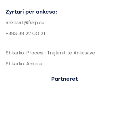
Zyrtari për ankesa:
ankesat@fskp.eu
+383 38 22 00 31
Shkarko: Procesi i Trajtimit të Ankesave
Shkarko: Ankesa
Partneret